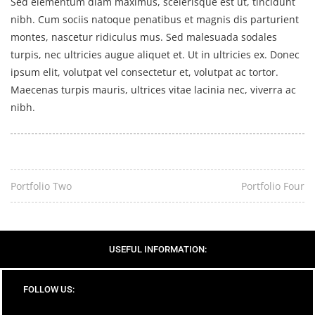
Sed elementum diam maximus, scelerisque est ut, tincidunt
nibh. Cum sociis natoque penatibus et magnis dis parturient
montes, nascetur ridiculus mus. Sed malesuada sodales
turpis, nec ultricies augue aliquet et. Ut in ultricies ex. Donec
ipsum elit, volutpat vel consectetur et, volutpat ac tortor.
Maecenas turpis mauris, ultrices vitae lacinia nec, viverra ac
nibh.
Portfolio Two
Portfolio Four
USEFUL INFORMATION:
FOLLOW US: