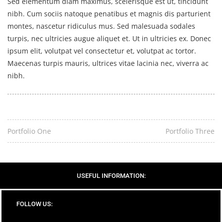
Sed elementum diam maximus, scelerisque est ut, tincidunt
nibh. Cum sociis natoque penatibus et magnis dis parturient
montes, nascetur ridiculus mus. Sed malesuada sodales
turpis, nec ultricies augue aliquet et. Ut in ultricies ex. Donec
ipsum elit, volutpat vel consectetur et, volutpat ac tortor.
Maecenas turpis mauris, ultrices vitae lacinia nec, viverra ac
nibh.
Portfolio One
Portfolio Three
USEFUL INFORMATION:
FOLLOW US: